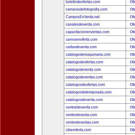
boletindeofertas.com
Ofe
camarasdefotografia.com
Ofe
CamposEnVenta.net
Ofe
canalesdeventa.com
Ofe
capacitacionenventas.com
Ofe
carrosenoferta.com
Ofe
cartasdeventa.com
Ofe
catalogodemaquinaria.com
Ofe
catalogodeofertas.com
Ofe
catalogodeventa.com
Ofe
catalogodeventas.com
Ofe
catalogosdeofertas.com
Ofe
catalogosdetemporada.com
Ofe
catalogosdeventa.com
Ofe
centraldeventa.com
Ofe
centrodeventa.com
Ofe
centrodeventas.com
Ofe
ciberoferta.com
Ofe