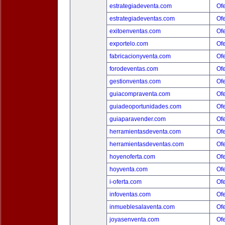
estrategiadeventa.com
Ofe
estrategiadeventas.com
Ofe
exitoenventas.com
Ofe
exportelo.com
Ofe
fabricacionyventa.com
Ofe
forodeventas.com
Ofe
gestionventas.com
Ofe
guiacompraventa.com
Ofe
guiadeoportunidades.com
Ofe
guiaparavender.com
Ofe
herramientasdeventa.com
Ofe
herramientasdeventas.com
Ofe
hoyenoferta.com
Ofe
hoyventa.com
Ofe
i-oferta.com
Ofe
infoventas.com
Ofe
inmueblesalaventa.com
Ofe
joyasenventa.com
Ofe