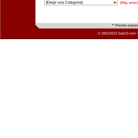
[Pág. princi
** Precios expre
© 2002/2022 Solo10.com