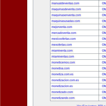
manualdeventas.com
Ofe
maquinasdeventa.com
Ofe
maquinasenventa.com
Ofe
maquinasusadas.com
Ofe
mejorventa.com
Ofe
mercadoventa.com
Ofe
mexicoofertas.com
Ofe
mexofertas.com
Ofe
miamiventa.com
Ofe
miamiventas.com
Ofe
moneticemos.com
Ofe
monetisa.com
Ofe
monetiza.com.es
Ofe
monetizacion.com.es
Ofe
monetizacion.es
Ofe
monetizado.com
Ofe
monetizando.com
Ofe