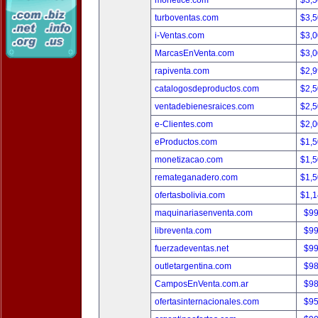
monetice.com
$3,
turboventas.com
$3,
i-Ventas.com
$3,
MarcasEnVenta.com
$3,
rapiventa.com
$2,
catalogosdeproductos.com
$2,
ventadebienesraices.com
$2,
e-Clientes.com
$2,
eProductos.com
$1,
monetizacao.com
$1,
remateganadero.com
$1,
ofertasbolivia.com
$1,
maquinariasenventa.com
$9
libreventa.com
$9
fuerzadeventas.net
$9
outletargentina.com
$9
CamposEnVenta.com.ar
$9
ofertasinternacionales.com
$9