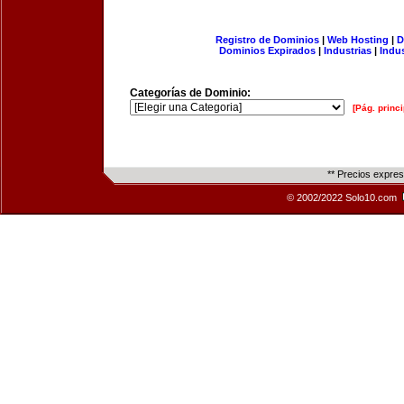
Registro de Dominios
|
Web Hosting
|
D
Dominios Expirados
|
Industrias
|
Indu
Categorías de Dominio:
[Pág. princi
** Precios expre
© 2002/2022 Solo10.com