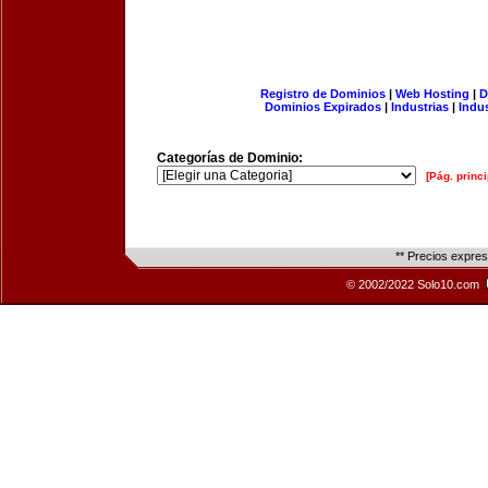
Registro de Dominios
|
Web Hosting
|
D
Dominios Expirados
|
Industrias
|
Indu
Categorías de Dominio:
[Pág. princi
** Precios expre
© 2002/2022 Solo10.com