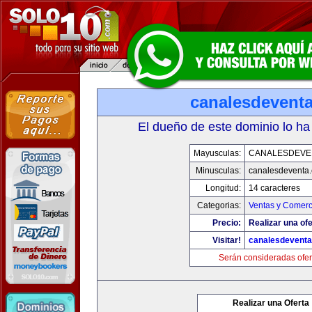
canalesdevent
El dueño de este dominio lo ha
Mayusculas:
CANALESDEVE
Minusculas:
canalesdeventa
Longitud:
14 caracteres
Categorias:
Ventas y Comerc
Precio:
Realizar una ofe
Visitar!
canalesdevent
Serán consideradas ofer
Realizar una Oferta