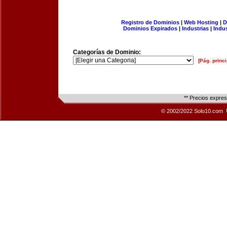
Registro de Dominios
|
Web Hosting
|
D
Dominios Expirados
|
Industrias
|
Indu
Categorías de Dominio:
[Pág. princi
** Precios expre
© 2002/2022 Solo10.com