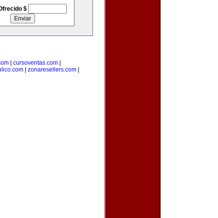
Ofrecido $
com
|
cursoventas.com
|
blico.com
|
zonaresellers.com
|