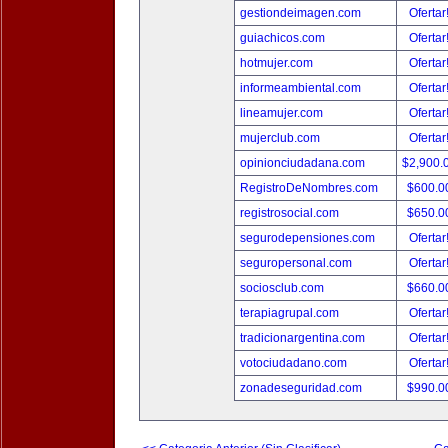
gestiondeimagen.com
Ofertar
guiachicos.com
Ofertar
hotmujer.com
Ofertar
informeambiental.com
Ofertar
lineamujer.com
Ofertar
mujerclub.com
Ofertar
opinionciudadana.com
$2,900.
RegistroDeNombres.com
$600.0
registrosocial.com
$650.0
segurodepensiones.com
Ofertar
seguropersonal.com
Ofertar
sociosclub.com
$660.0
terapiagrupal.com
Ofertar
tradicionargentina.com
Ofertar
votociudadano.com
Ofertar
zonadeseguridad.com
$990.0