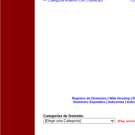
<< Categoria Anterior (Sin Clasificar)
Ca
Registro de Dominios
|
Web Hosting
|
D
Dominios Expirados
|
Industrias
|
Indu
Categorías de Dominio:
[Pág. princi