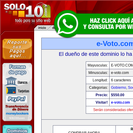
e-Voto.co
El dueño de este dominio lo ha
Mayusculas:
E-VOTO.CO
Minusculas:
e-voto.com
Longitud:
6 caracteres
Categorias:
Gobierno
,
So
Precio:
$550.00
Visitar!
e-voto.com
Serán consideradas ofer
R