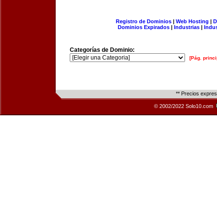
Registro de Dominios
|
Web Hosting
|
D
Dominios Expirados
|
Industrias
|
Indu
Categorías de Dominio:
[Pág. princi
** Precios expre
© 2002/2022 Solo10.com