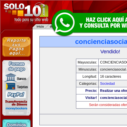
concienciasoci
Vendido!
Mayusculas:
CONCIENCIASO
Minusculas:
concienciasocial
Longitud:
16 caracteres
Categorias:
Sociedad
Precio:
Realizar una ofe
Visitar!
concienciasocia
Serán consideradas ofer