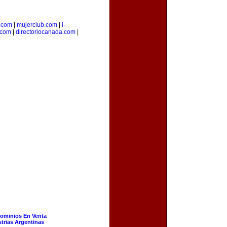
.com
|
mujerclub.com
|
i-
.com
|
directoriocanada.com
|
ominios En Venta
strias Argentinas