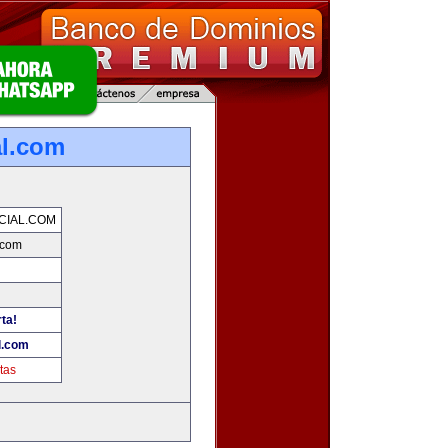
al.com
CIAL.COM
.com
rta!
l.com
tas