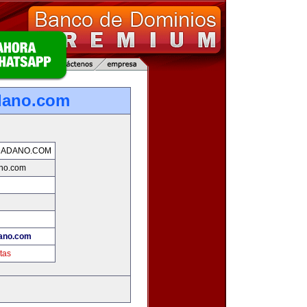
dano.com
DADANO.COM
no.com
ano.com
tas