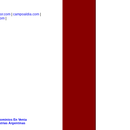
ior.com
|
campoaldia.com
|
com
|
ominios En Venta
strias Argentinas