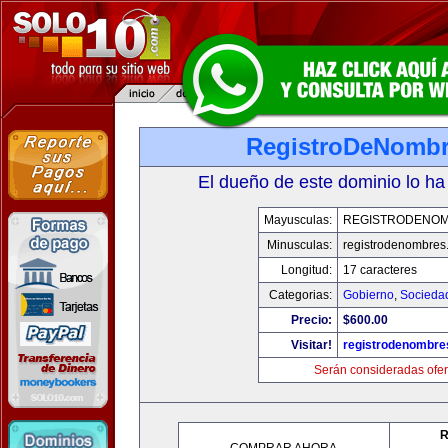
RegistroDeNomb
El dueño de este dominio lo ha
Mayusculas:
REGISTRODENO
Minusculas:
registrodenombres
Longitud:
17 caracteres
Categorias:
Gobierno
,
Socieda
Precio:
$600.00
Visitar!
registrodenombr
Serán consideradas ofer
R