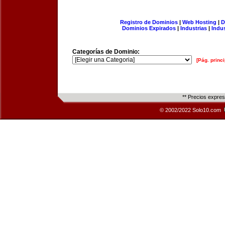
Registro de Dominios
|
Web Hosting
|
D
Dominios Expirados
|
Industrias
|
Indu
Categorías de Dominio:
[Pág. princi
** Precios expre
© 2002/2022 Solo10.com