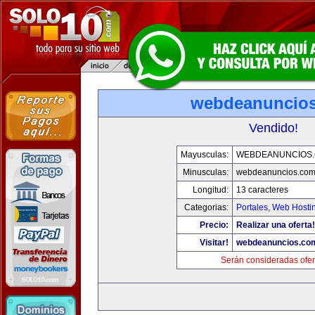
webdeanuncio
Vendido!
Mayusculas:
WEBDEANUNCIOS
Minusculas:
webdeanuncios.co
Longitud:
13 caracteres
Categorias:
Portales
,
Web Hostin
Precio:
Realizar una oferta!
Visitar!
webdeanuncios.co
Serán consideradas ofer