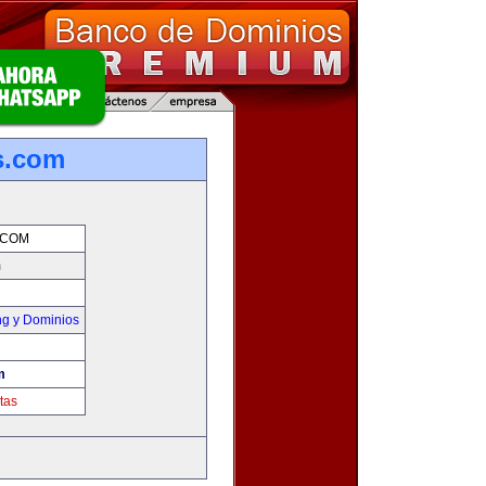
s.com
.COM
m
g y Dominios
m
tas