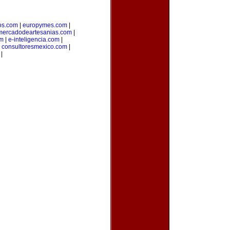
jos.com
|
europymes.com
|
mercadodeartesanias.com
|
om
|
e-inteligencia.com
|
|
consultoresmexico.com
|
|