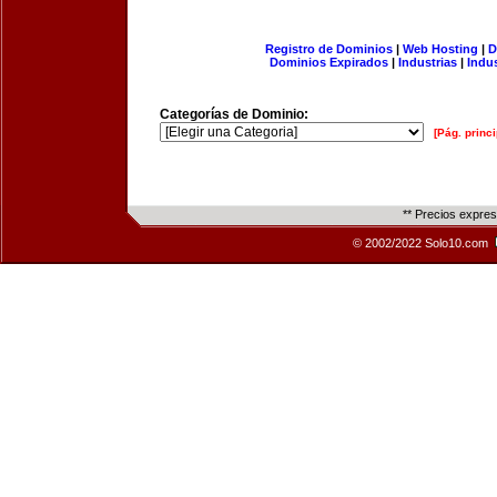
Registro de Dominios
|
Web Hosting
|
D
Dominios Expirados
|
Industrias
|
Indu
Categorías de Dominio:
[Pág. princi
** Precios expre
© 2002/2022 Solo10.com