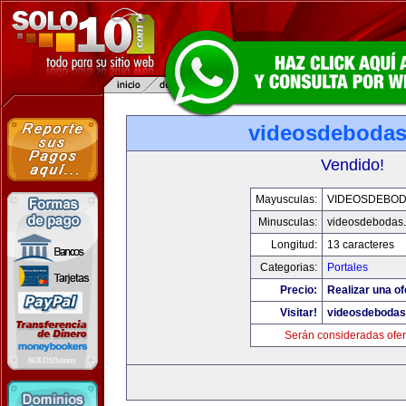
videosdeboda
Vendido!
Mayusculas:
VIDEOSDEBO
Minusculas:
videosdebodas
Longitud:
13 caracteres
Categorias:
Portales
Precio:
Realizar una of
Visitar!
videosdeboda
Serán consideradas ofer