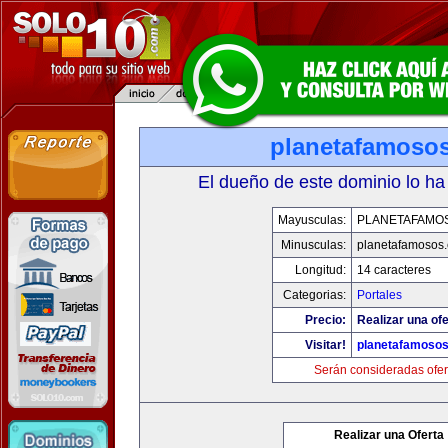
planetafamoso
El dueño de este dominio lo ha
Mayusculas:
PLANETAFAMO
Minusculas:
planetafamosos
Longitud:
14 caracteres
Categorias:
Portales
Precio:
Realizar una ofe
Visitar!
planetafamoso
Serán consideradas ofer
Realizar una Oferta