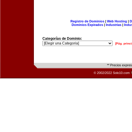
Registro de Dominios
|
Web Hosting
|
D
Dominios Expirados
|
Industrias
|
Indu
Categorías de Dominio:
[Pág. princi
** Precios expre
© 2002/2022 Solo10.com