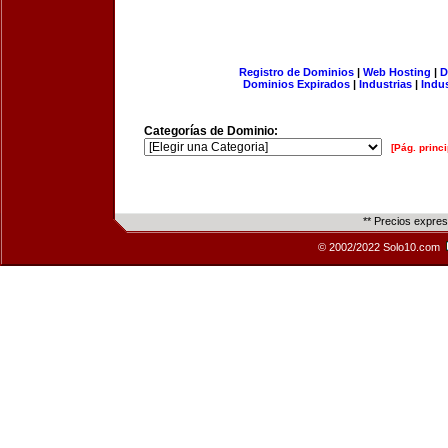
Registro de Dominios
|
Web Hosting
|
D
Dominios Expirados
|
Industrias
|
Indu
Categorías de Dominio:
[Pág. princi
** Precios expre
© 2002/2022 Solo10.com