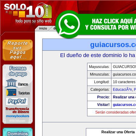
guiacursos.
El dueño de este dominio lo ha
Mayusculas:
GUIACURSO
Minusculas:
guiacursos.c
Longitud:
10 caracteres
Categorias:
EducaciÃ³n
,
P
Precio:
Realizar una 
Visitar!
guiacursos.
Serán consideradas ofer
Realizar una Oferta