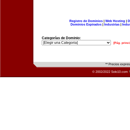
Registro de Dominios
|
Web Hosting
|
D
Dominios Expirados
|
Industrias
|
Indu
Categorías de Dominio:
[Pág. princi
** Precios expre
© 2002/2022 Solo10.com