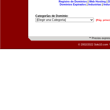
Registro de Dominios
|
Web Hosting
|
D
Dominios Expirados
|
Industrias
|
Indu
Categorías de Dominio:
[Pág. princi
** Precios expre
© 2002/2022 Solo10.com