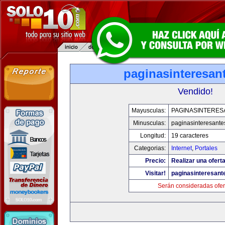
paginasinteresan
Vendido!
Mayusculas:
PAGINASINTERES
Minusculas:
paginasinteresant
Longitud:
19 caracteres
Categorias:
Internet
,
Portales
Precio:
Realizar una oferta
Visitar!
paginasinteresan
Serán consideradas ofer