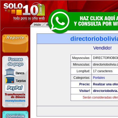
directorioboliv
Vendido!
Mayusculas:
DIRECTORIOBOL
Minusculas:
directoriobolivia
Longitud:
17 caracteres
Categorias:
Portales
Precio:
Realizar una ofer
Visitar!
directoriobolivi
Serán consideradas ofer