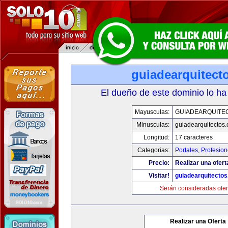
guiadearquitect
El dueño de este dominio lo ha
Mayusculas:
GUIADEARQUITE
Minusculas:
guiadearquitectos
Longitud:
17 caracteres
Categorias:
Portales
,
Profesio
Precio:
Realizar una ofert
Visitar!
guiadearquitecto
Serán consideradas ofer
Realizar una Oferta