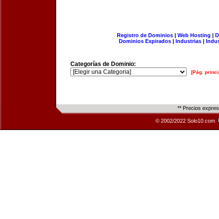
Registro de Dominios
|
Web Hosting
|
D
Dominios Expirados
|
Industrias
|
Indu
Categorías de Dominio:
[Pág. princi
** Precios expre
© 2002/2022 Solo10.com