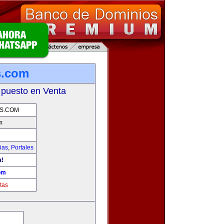
s.com
 puesto en Venta
S.COM
m
ias
,
Portales
a!
om
tas