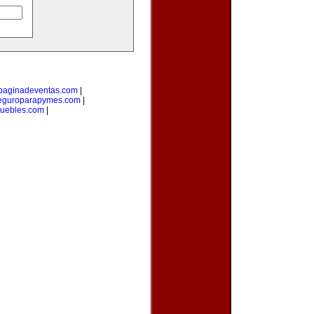
paginadeventas.com
|
eguroparapymes.com
|
muebles.com
|