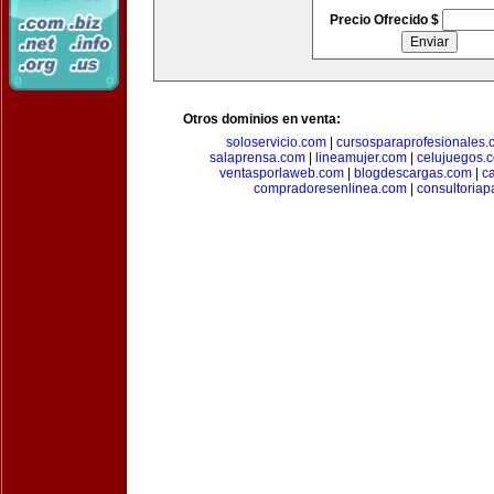
Precio Ofrecido $
Otros dominios en venta:
soloservicio.com
|
cursosparaprofesionales.
salaprensa.com
|
lineamujer.com
|
celujuegos.
ventasporlaweb.com
|
blogdescargas.com
|
ca
compradoresenlinea.com
|
consultoria