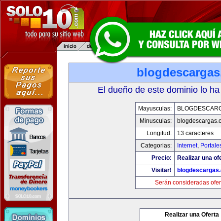
blogdescarga
El dueño de este dominio lo ha
Mayusculas:
BLOGDESCAR
Minusculas:
blogdescargas.
Longitud:
13 caracteres
Categorias:
Internet
,
Portale
Precio:
Realizar una of
Visitar!
blogdescargas
Serán consideradas ofer
Realizar una Oferta