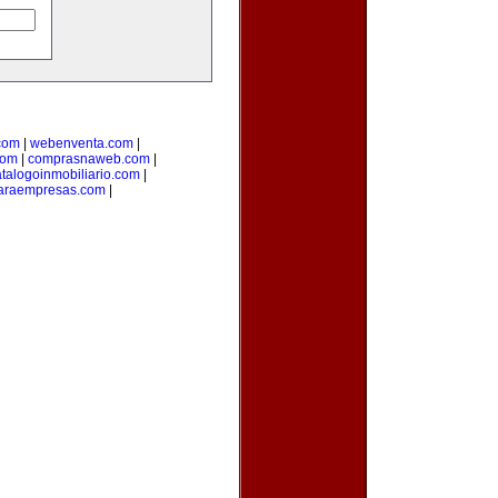
com
|
webenventa.com
|
com
|
comprasnaweb.com
|
talogoinmobiliario.com
|
paraempresas.com
|