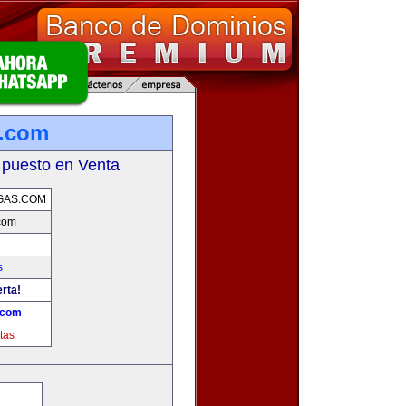
s.com
 puesto en Venta
GAS.COM
com
s
erta!
.com
tas