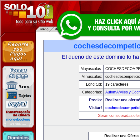
cochesdecompeti
El dueño de este dominio lo ha
Mayusculas:
COCHESDECOMPE
Minusculas:
cochesdecompetici
Longitud:
19 caracteres
Categorias:
AutomÃ³viles y Coc
Precio:
Realizar una oferta
Visitar!
cochesdecompetic
Serán consideradas ofer
Realizar una Oferta