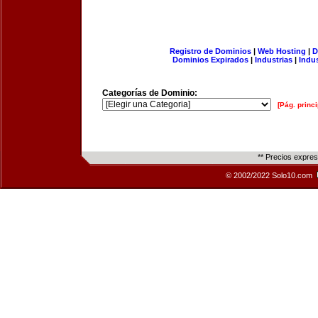
Registro de Dominios
|
Web Hosting
|
D
Dominios Expirados
|
Industrias
|
Indu
Categorías de Dominio:
[Pág. princi
** Precios expre
© 2002/2022 Solo10.com