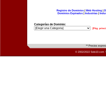
Registro de Dominios
|
Web Hosting
|
D
Dominios Expirados
|
Industrias
|
Indu
Categorías de Dominio:
[Pág. princi
** Precios expre
© 2002/2022 Solo10.com