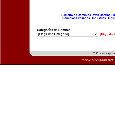
Registro de Dominios
|
Web Hosting
|
D
Dominios Expirados
|
Industrias
|
Indu
Categorías de Dominio:
[Pág. princi
** Precios expre
© 2002/2022 Solo10.com