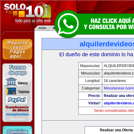
alquilerdevide
El dueño de este dominio lo ha
Mayusculas:
ALQUILERDEVID
Minusculas:
alquilerdevideos.
Longitud:
16 caracteres
Categorias:
Miscelaneas (vari
Precio:
Realizar una ofert
Visitar!
alquilerdevideos
Serán consideradas ofer
Realizar una Oferta