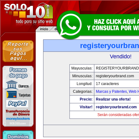
registeryourbra
Vendido!
Mayusculas:
REGISTERYOURBRAND
Minusculas:
registeryourbrand.com
Longitud:
17 caracteres
Categorias:
Marcas y Patentes
,
Web H
Precio:
Realizar una oferta!
Visitar!
registeryourbrand.com
Serán consideradas ofer