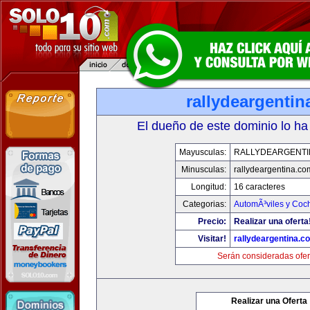
rallydeargenti
El dueño de este dominio lo ha
Mayusculas:
RALLYDEARGENTI
Minusculas:
rallydeargentina.co
Longitud:
16 caracteres
Categorias:
AutomÃ³viles y Coc
Precio:
Realizar una oferta
Visitar!
rallydeargentina.c
Serán consideradas ofer
Realizar una Oferta