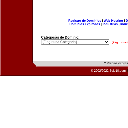
Registro de Dominios
|
Web Hosting
|
D
Dominios Expirados
|
Industrias
|
Indu
Categorías de Dominio:
[Pág. princi
** Precios expre
© 2002/2022 Solo10.com