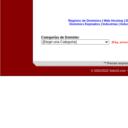
Registro de Dominios
|
Web Hosting
|
D
Dominios Expirados
|
Industrias
|
Indu
Categorías de Dominio:
[Pág. princi
** Precios expre
© 2002/2022 Solo10.com