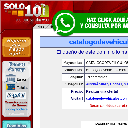
catalogodevehicu
El dueño de este dominio lo ha
Mayusculas:
CATALOGODEVEHICULO
Minusculas:
catalogodevehiculos.com
Longitud:
19 caracteres
Categorias:
AutomÃ³viles y Coches
,
Ma
Precio:
Realizar una oferta!
Visitar!
catalogodevehiculos.com
Serán consideradas ofer
Realizar una Oferta