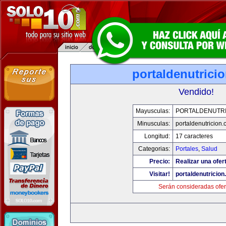
portaldenutrici
Vendido!
Mayusculas:
PORTALDENUTRI
Minusculas:
portaldenutricion
Longitud:
17 caracteres
Categorias:
Portales
,
Salud
Precio:
Realizar una ofer
Visitar!
portaldenutricio
Serán consideradas ofer