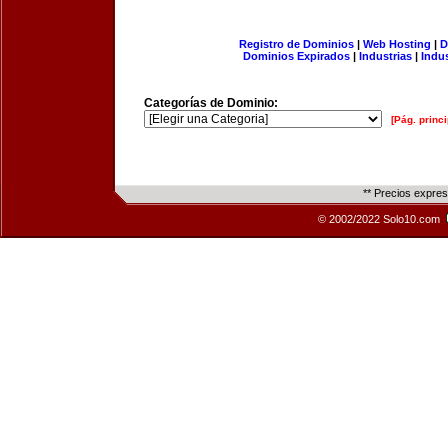
Registro de Dominios
|
Web Hosting
|
D
Dominios Expirados
|
Industrias
|
Indu
Categorías de Dominio:
[Pág. princi
** Precios expre
© 2002/2022 Solo10.com