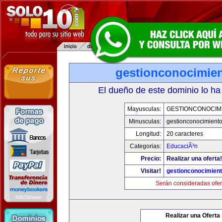
gestionconocimie
El dueño de este dominio lo ha
Mayusculas:
GESTIONCONOCIM
Minusculas:
gestionconocimient
Longitud:
20 caracteres
Categorias:
EducaciÃ³n
Precio:
Realizar una oferta!
Visitar!
gestionconocimien
Serán consideradas ofer
Realizar una Oferta