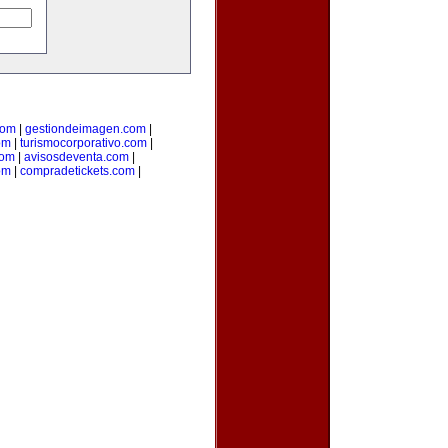
com
|
gestiondeimagen.com
|
om
|
turismocorporativo.com
|
com
|
avisosdeventa.com
|
om
|
compradetickets.com
|