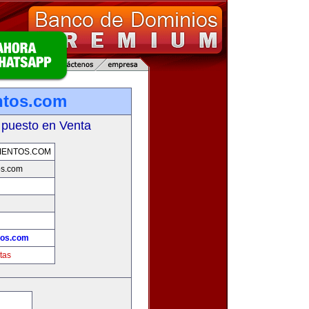
ntos.com
 puesto en Venta
IENTOS.COM
os.com
tos.com
tas