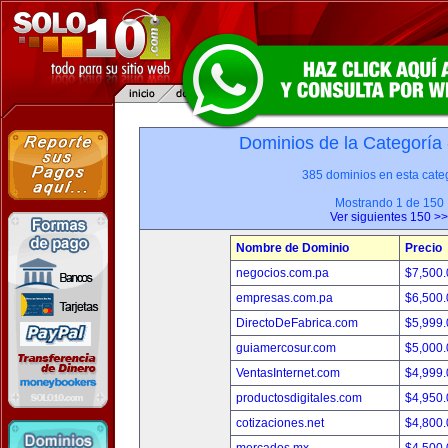
Dominios de la Categoría
385 dominios en esta categ
Mostrando 1 de 150
Ver siguientes 150 >>
Nombre de Dominio
Precio
negocios.com.pa
$7,500
empresas.com.pa
$6,500
DirectoDeFabrica.com
$5,999
guiamercosur.com
$5,000
VentasInternet.com
$4,999
productosdigitales.com
$4,950
cotizaciones.net
$4,800