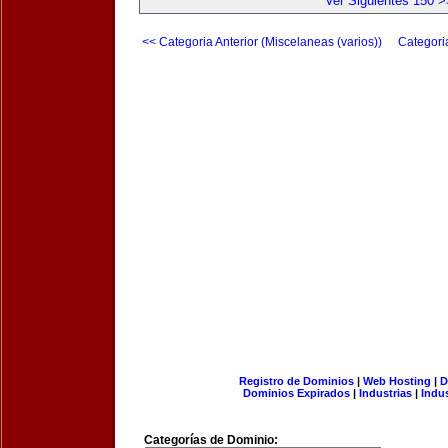
Ver Siguientes 150 >
<< Categoria Anterior (Miscelaneas (varios))
Categori
Registro de Dominios
|
Web Hosting
|
D
Dominios Expirados
|
Industrias
|
Indu
Categorías de Dominio: