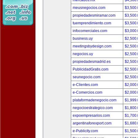
mercados.mx
$4,500
meusnegocios.com
$3,500
propiedadesmiramar.com
$3,500
tuemprendimiento.com
$3,500
infocomerciales.com
$3,000
business.uy
$2,500
meetingsbydesign.com
$2,500
negocios.uy
$2,500
propiedadesmadrid.es
$2,500
PublicidadGratis.com
$2,500
seunegocio.com
$2,500
e-Clientes.com
$2,000
e-Comercios.com
$2,000
plataformadenegocio.com
$1,999
negocioestrategico.com
$1,800
expoempresarios.com
$1,700
argentinaforexport.com
$1,680
e-Publicity.com
$1,500