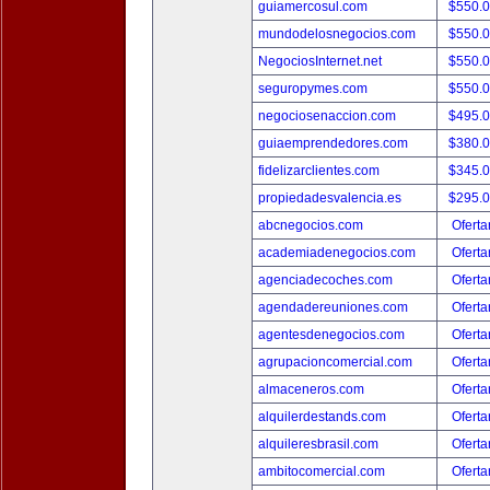
guiamercosul.com
$550.
mundodelosnegocios.com
$550.
NegociosInternet.net
$550.
seguropymes.com
$550.
negociosenaccion.com
$495.
guiaemprendedores.com
$380.
fidelizarclientes.com
$345.
propiedadesvalencia.es
$295.
abcnegocios.com
Oferta
academiadenegocios.com
Oferta
agenciadecoches.com
Oferta
agendadereuniones.com
Oferta
agentesdenegocios.com
Oferta
agrupacioncomercial.com
Oferta
almaceneros.com
Oferta
alquilerdestands.com
Oferta
alquileresbrasil.com
Oferta
ambitocomercial.com
Oferta