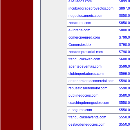
eAfiliados.com
$899.
incubadoradeproyectos.com
$897.
negociosamerica.com
$850.
zonarural.com
$850.
e-libreria.com
$800.
comercioenred.com
$799.
Comercios.biz
$790.
zonaempresarial.com
$790.
franquiciasweb.com
$600.
agentedeventas.com
$599.
clubimportadores.com
$599.
entrenamientocomercial.com
$590.
repuestosautomotor.com
$590.
publinegocios.com
$580.
coachingdenegocios.com
$550.
e-seguros.com
$550.
franquiciasenventa.com
$550.
gestaodenegocios.com
$550.