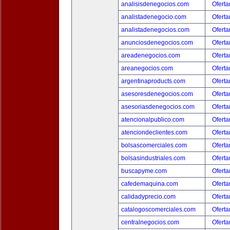
analisisdenegocios.com
Oferta
analistadenegocio.com
Oferta
analistadenegocios.com
Oferta
anunciosdenegocios.com
Oferta
areadenegocios.com
Oferta
areanegocios.com
Oferta
argentinaproducts.com
Oferta
asesoresdenegocios.com
Oferta
asesoriasdenegocios.com
Oferta
atencionalpublico.com
Oferta
atenciondeclientes.com
Oferta
bolsascomerciales.com
Oferta
bolsasindustriales.com
Oferta
buscapyme.com
Oferta
cafedemaquina.com
Oferta
calidadyprecio.com
Oferta
catalogoscomerciales.com
Oferta
centralnegocios.com
Oferta