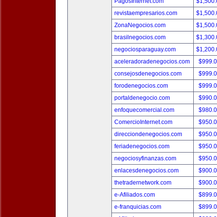
PagosInternet.com
$1,500
revistaempresarios.com
$1,500
ZonaNegocios.com
$1,500
brasilnegocios.com
$1,300
negociosparaguay.com
$1,200
aceleradoradenegocios.com
$999.
consejosdenegocios.com
$999.
forodenegocios.com
$999.
portaldenegocio.com
$990.
enfoquecomercial.com
$980.
ComercioInternet.com
$950.
direcciondenegocios.com
$950.
feriadenegocios.com
$950.
negociosyfinanzas.com
$950.
enlacesdenegocios.com
$900.
thetradernetwork.com
$900.
e-Afiliados.com
$899.
e-franquicias.com
$899.