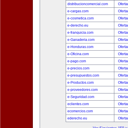
distribucioncomercial.com
Oferta
e-cargas.com
Oferta
e-cosmetica.com
Oferta
e-derecho.eu
Oferta
e-franquicia.com
Oferta
e-Ganaderia.com
Oferta
e-Honduras.com
Oferta
e-Oficina.com
Oferta
e-pago.com
Oferta
e-precios.com
Oferta
e-presupuestos.com
Oferta
e-Productos.com
Oferta
e-proveedores.com
Oferta
e-Seguridad.com
Oferta
eclientes.com
Oferta
ecomercios.com
Oferta
ederecho.eu
Oferta