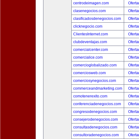
centrodeimagen.com
Oferta
clasenegocios.com
Oferta
clasificadosdenegocios.com
Oferta
clicknegocio.com
Oferta
ClientesInternet.com
Oferta
clubdeventajas.com
Oferta
comercialcenter.com
Oferta
comercialice.com
Oferta
comercioglobalizado.com
Oferta
comerciosweb.com
Oferta
comerciosynegocios.com
Oferta
commerceandmarketing.com
Oferta
comotenerexito.com
Oferta
conferenciadenegocios.com
Oferta
congresodenegocios.com
Oferta
consejerodenegocios.com
Oferta
consultasdenegocios.com
Oferta
consultoradenegocios.com
Oferta